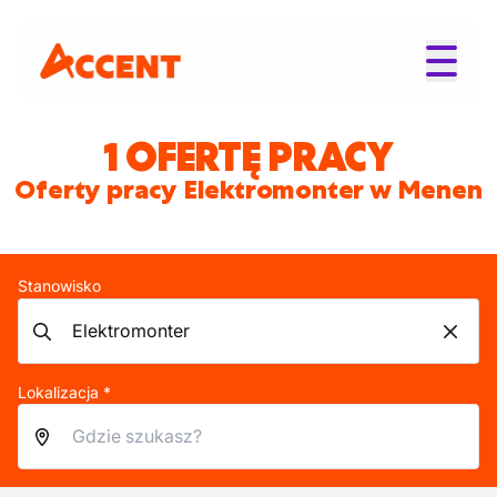
1 OFERTĘ PRACY
Oferty pracy Elektromonter w Menen
Stanowisko
Lokalizacja *