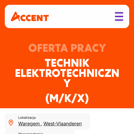
OFERTA PRACY
TECHNIK
ELEKTROTECHNICZN
Y
(M/K/X)
Lokalizacja
Waregem
,
West-Vlaanderen