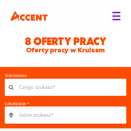
8 OFERTY PRACY
Oferty pracy w Kruisem
Stanowisko
Lokalizacja *