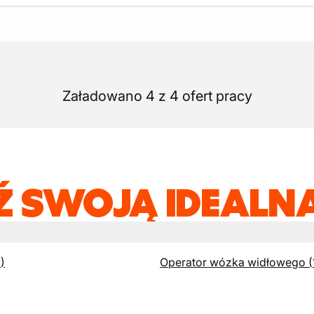
Załadowano 4 z 4 ofert pracy
Ź SWOJĄ IDEALNĄ
1
)
Operator wózka widłowego
(