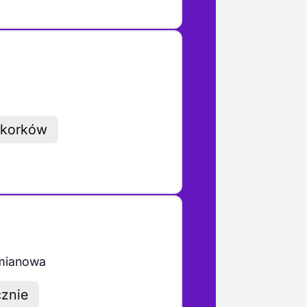
z korków
mianowa
cznie