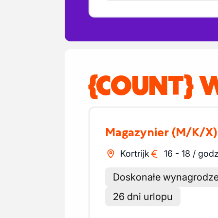
{COUNT} W
Magazynier
(M/K/X)
Kortrijk
16
-
18
/
godz
Doskonałe wynagrodze
26 dni urlopu