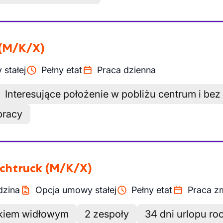
(M/K/X)
stałej
Pełny etat
Praca dzienna
Interesujące położenie w pobliżu centrum i be
pracy
achtruck
(M/K/X)
dzina
Opcja umowy stałej
Pełny etat
Praca z
zkiem widłowym
2 zespoły
34 dni urlopu ro