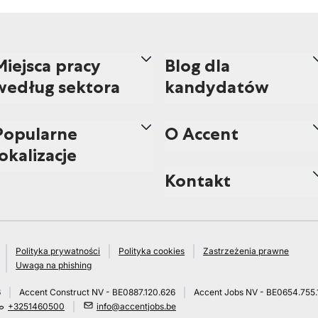
Miejsca pracy
Blog dla
według sektora
kandydatów
Popularne
O Accent
lokalizacje
Kontakt
Polityka prywatności
Polityka cookies
Zastrzeżenia prawne
Uwaga na phishing
6
Accent Construct NV - BE0887.120.626
Accent Jobs NV - BE0654.755.
+3251460500
info@accentjobs.be