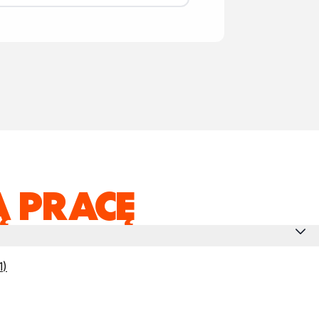
 PRACĘ
1
)