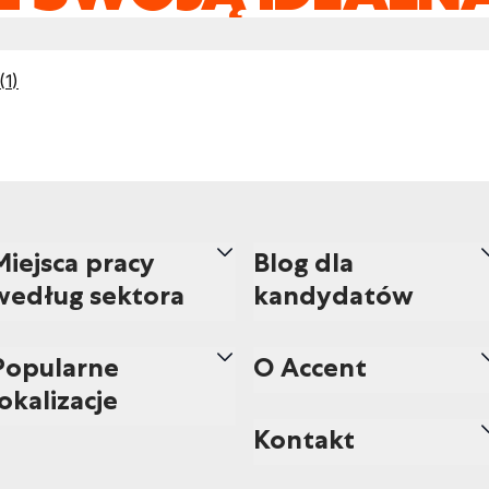
(
1
)
Miejsca pracy
Blog dla
według sektora
kandydatów
Popularne
O Accent
lokalizacje
Kontakt