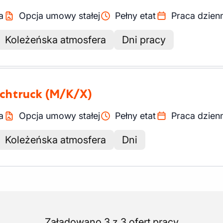
a
Opcja umowy stałej
Pełny etat
Praca dzien
Koleżeńska atmosfera
Dni pracy
achtruck
(M/K/X)
a
Opcja umowy stałej
Pełny etat
Praca dzien
Koleżeńska atmosfera
Dni
Załadowano 3 z 3 ofert pracy