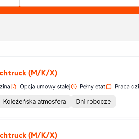
achtruck
(M/K/X)
zina
Opcja umowy stałej
Pełny etat
Praca dz
Koleżeńska atmosfera
Dni robocze
achtruck
(M/K/X)