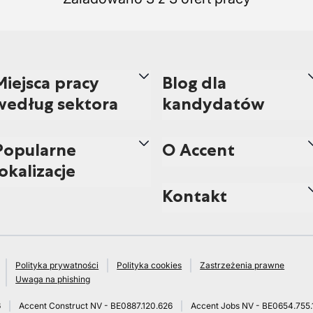
Miejsca pracy
Blog dla
według sektora
kandydatów
Popularne
O Accent
lokalizacje
Kontakt
Polityka prywatności
Polityka cookies
Zastrzeżenia prawne
Uwaga na phishing
6
Accent Construct NV - BE0887.120.626
Accent Jobs NV - BE0654.755.