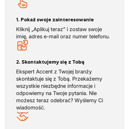
(mięso, ryby, produkty mleczne,
bardziej intensywnie, ale zazwyczaj
warzywa, itd.)
godziny pracy
mieszczą się w godzinach
1. Pokaż swoje zainteresowanie
dziennych
Cross-doking i kompletowanie zamówień
Nie przeszkadza Ci praca w zimnych
Kliknij „Aplikuj teraz” i zostaw swoje
Załadunek i rozładunek statków
warunkach, ponieważ oczywiście
imię, adres e-mail oraz numer telefonu.
(kontenerowych), ciężarówek oraz
dostajesz
odzież ochronną i ogrzewaną
pociągów
kabinę
!
Formalności celne i certyfikacja
Jest miejsce na konsultacje i pomagacie
bezpieczeństwa żywności (np. IFS/BRC)
2. Skontaktujemy się z Tobą
sobie jako koledzy
Dystrybucja i transport
Ekspert Accent z Twojej branży
skontaktuje się z Tobą. Przekażemy
Wykorzystaj tę szansę i aplikuj teraz; być
wszystkie niezbędne informacje i
może wkrótce będziesz naszym nowym
odpowiemy na Twoje pytania. Nie
członkiem zespołu.
możesz teraz odebrać? Wyślemy Ci
wiadomość.