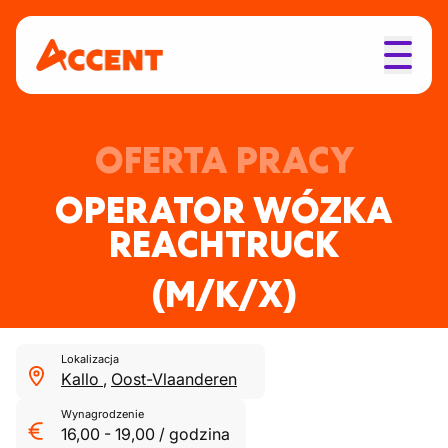
OFERTA PRACY
OPERATOR WÓZKA
REACHTRUCK
(M/K/X)
Lokalizacja
Kallo
,
Oost-Vlaanderen
Wynagrodzenie
16,00
-
19,00
/
godzina