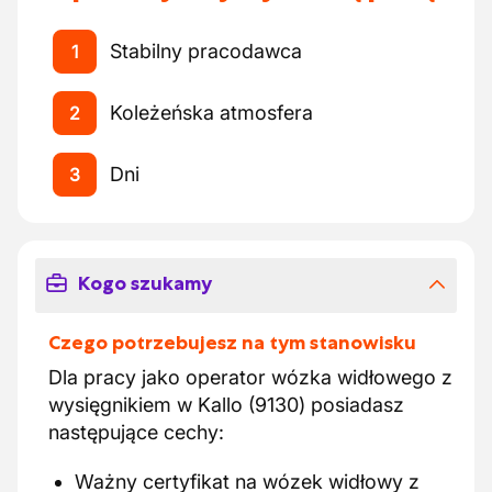
Stabilny pracodawca
1
Koleżeńska atmosfera
2
Dni
3
Kogo szukamy
Czego potrzebujesz na tym stanowisku
Dla pracy jako operator wózka widłowego z
wysięgnikiem w Kallo (9130) posiadasz
następujące cechy:
Ważny certyfikat na wózek widłowy z