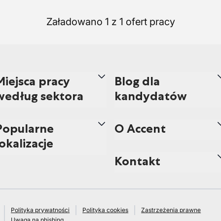
Załadowano 1 z 1 ofert pracy
Miejsca pracy
Blog dla
według sektora
kandydatów
Popularne
O Accent
lokalizacje
Kontakt
Polityka prywatności
Polityka cookies
Zastrzeżenia prawne
Uwaga na phishing