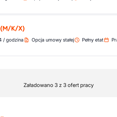
i
(M/K/X)
4
/
godzina
Opcja umowy stałej
Pełny etat
Pr
Załadowano 3 z 3 ofert pracy