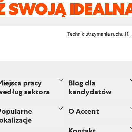
Ź SWOJĄ IDEALNĄ
Technik utrzymania ruchu
(
1
)
Miejsca pracy
Blog dla
według sektora
kandydatów
Popularne
O Accent
lokalizacje
Kontakt