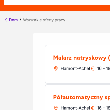
Dom
/
Wszystkie oferty pracy
Malarz natryskowy
Hamont-Achel
16
-
1
Półautomatyczny s
Hamont-Achel
16
-
1