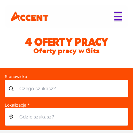
4 OFERTY PRACY
Oferty pracy w Gits
Stanowisko
Lokalizacja *