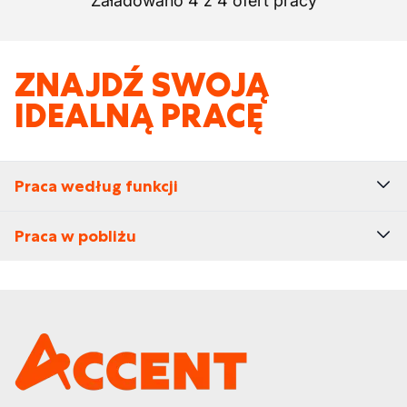
Załadowano 4 z 4 ofert pracy
ZNAJDŹ SWOJĄ
IDEALNĄ PRACĘ
Praca według funkcji
Praca w pobliżu