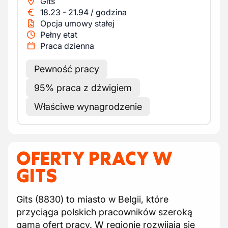
Gits
18.23
-
21.94
/
godzina
Opcja umowy stałej
Pełny etat
Praca dzienna
Pewność pracy
95% praca z dźwigiem
Właściwe wynagrodzenie
OFERTY PRACY W
GITS
Gits (8830) to miasto w Belgii, które
przyciąga polskich pracowników szeroką
gamą ofert pracy. W regionie rozwijają się