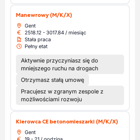
Manewrowy
(M/K/X)
Gent
2518.12
-
3017.84
/
miesiąc
Stała praca
Pełny etat
Aktywnie przyczyniasz się do
mniejszego ruchu na drogach
Otrzymasz stałą umowę
Pracujesz w zgranym zespole z
możliwościami rozwoju
Kierowca CE betonomieszarki
(M/K/X)
Gent
19
-
21
/
godzina