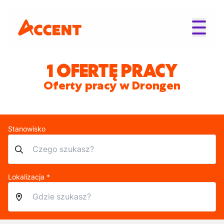
1 OFERTĘ PRACY
Oferty pracy w Drongen
Stanowisko
Lokalizacja *