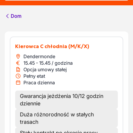
Dom
Kierowca C chłodnia
(M/K/X)
Dendermonde
15.45
-
15.45
/
godzina
Opcja umowy stałej
Pełny etat
Praca dzienna
Gwarancja jeżdżenia 10/12 godzin
dziennie
Duża różnorodność w stałych
trasach
Stały kontrakt po okresie pracy