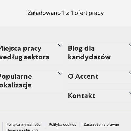
Załadowano 1 z 1 ofert pracy
Miejsca pracy
Blog dla
według sektora
kandydatów
Popularne
O Accent
lokalizacje
Kontakt
Polityka prywatności
Polityka cookies
Zastrzeżenia prawne
Uwaga na phishing