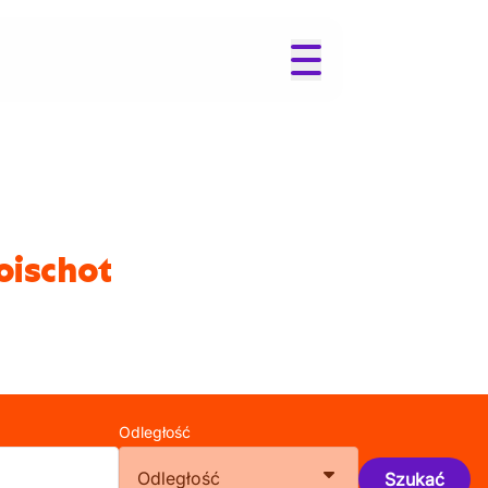
oischot
Odległość
Odległość
Szukać