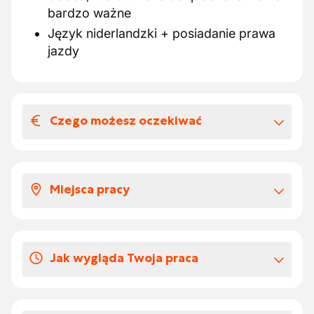
bardzo ważne
Język niderlandzki + posiadanie prawa
jazdy
Czego możesz oczekiwać
Wynagrodzenia i benefitów
pozapłacowych
Miejsca pracy
Twoje wynagrodzenie odpowiada sektorowi
budowlanemu w Paritair Comité 124.
Będziesz pracować na różnych budowach.
Dodatkowo otrzymujesz:
Ekoczeki (€115/rok)
Jak wygląda Twoja praca
Telefon komórkowy & abonament (przy
stałym zatrudnieniu)
Będziesz prowadzić wywrotkę, aby
Ubezpieczenie szpitalne (przy stałej