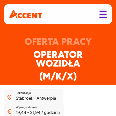
OFERTA PRACY
OPERATOR
WOZIDŁA
(M/K/X)
Lokalizacja
Stabroek
,
Antwerpia
Wynagrodzenie
19,44
-
21,94
/
godzina