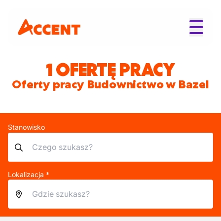
1 OFERTĘ PRACY
Oferty pracy Budownictwo w Bazel
Stanowisko
Lokalizacja *