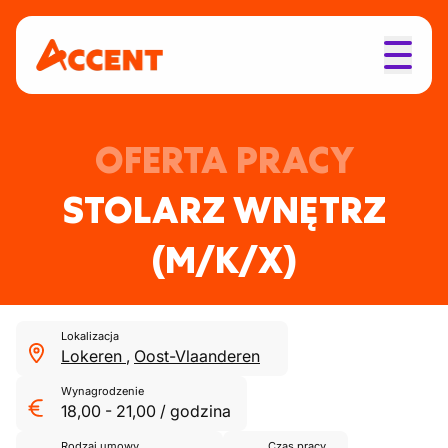
OFERTA PRACY
STOLARZ WNĘTRZ
(M/K/X)
Lokalizacja
Lokeren
,
Oost-Vlaanderen
Wynagrodzenie
18,00
-
21,00
/
godzina
Rodzaj umowy
Czas pracy