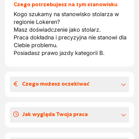
Czego potrzebujesz na tym stanowisku
Kogo szukamy na stanowisko stolarza w
regionie Lokeren?
Masz doświadczenie jako stolarz.
Praca dokładna i precyzyjna nie stanowi dla
Ciebie problemu.
Posiadasz prawo jazdy kategorii B.
Czego możesz oczekiwać
Wynagrodzenia i benefitów
pozapłacowych
Jak wygląda Twoja praca
Co oferujemy:
Praca na pełny etat.
Jakie są Twoje obowiązki na stanowisku
Zatrudnienie w dynamicznej firmie