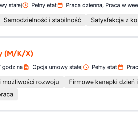
y stałej
Pełny etat
Praca dzienna, Praca w we
Samodzielność i stabilność
Satysfakcja z ko
y
(M/K/X)
/
godzina
Opcja umowy stałej
Pełny etat
Prac
i możliwości rozwoju
Firmowe kanapki dzień i
praca