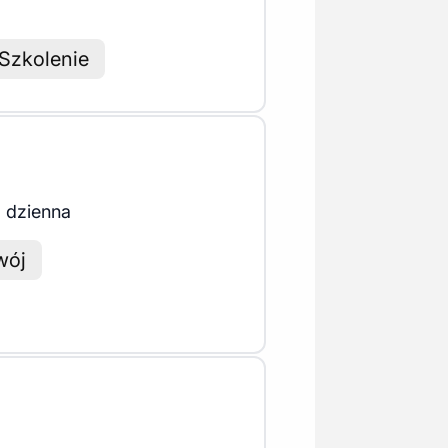
Szkolenie
 dzienna
wój