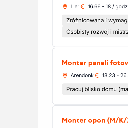
Lier
16.66
-
18
/
godz
Zróżnicowana i wymag
Osobisty rozwój i mis
Monter paneli foto
Arendonk
18.23
-
26
Pracuj blisko domu (ma
Monter opon
(M/K/