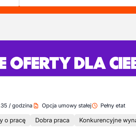
 OFERTY DLA CIE
.35
/
godzina
Opcja umowy stałej
Pełny etat
y o pracę
Dobra praca
Konkurencyjne wyn