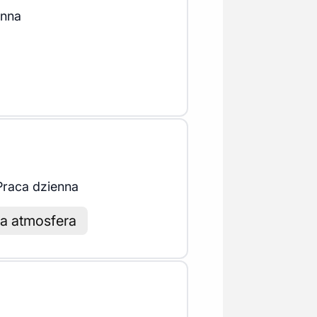
enna
Praca dzienna
ła atmosfera