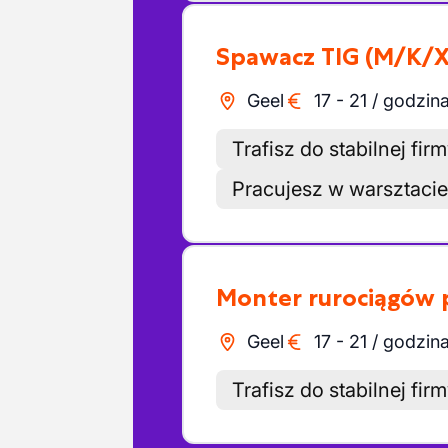
Spawacz TIG
(M/K/X
Geel
17
-
21
/
godzin
Trafisz do stabilnej fir
Pracujesz w warsztaci
Monter rurociągó
Geel
17
-
21
/
godzin
Trafisz do stabilnej fir