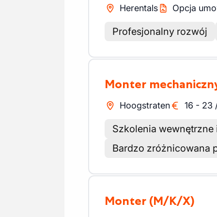
Herentals
Opcja umow
Profesjonalny rozwój
Monter mechaniczn
Hoogstraten
16
-
23
Szkolenia wewnętrzne 
Bardzo zróżnicowana 
Monter
(M/K/X)