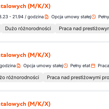
 stalowych
(M/K/X)
8.23
-
21.94
/
godzina
Opcja umowy stałej
Pełny
Dużo różnorodności
Praca nad prestiżowym
 stalowych
(M/K/X)
godzina
Opcja umowy stałej
Pełny etat
Praca
żo różnorodności
Praca nad prestiżowymi pro
 stalowych
(M/K/X)