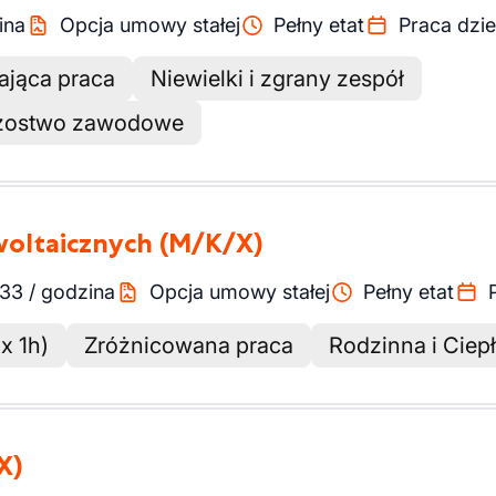
ina
Opcja umowy stałej
Pełny etat
Praca dzi
ająca praca
Niewielki i zgrany zespół
trzostwo zawodowe
woltaicznych
(M/K/X)
.33
/
godzina
Opcja umowy stałej
Pełny etat
x 1h)
Zróżnicowana praca
Rodzinna i Ciep
X)