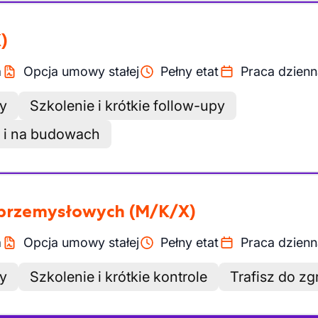
)
a
Opcja umowy stałej
Pełny etat
Praca dzienn
my
Szkolenie i krótkie follow-upy
e i na budowach
w przemysłowych
(M/K/X)
a
Opcja umowy stałej
Pełny etat
Praca dzienn
my
Szkolenie i krótkie kontrole
Trafisz do zg