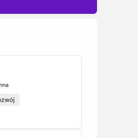
enna
ozwój