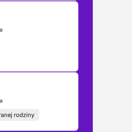
a
a
ranej rodziny