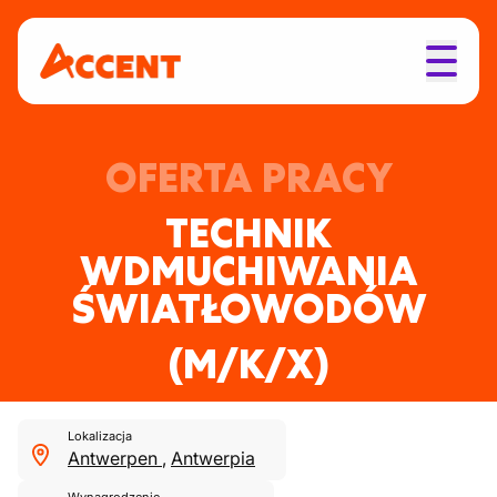
OFERTA PRACY
TECHNIK
WDMUCHIWANIA
ŚWIATŁOWODÓW
(M/K/X)
Lokalizacja
Antwerpen
,
Antwerpia