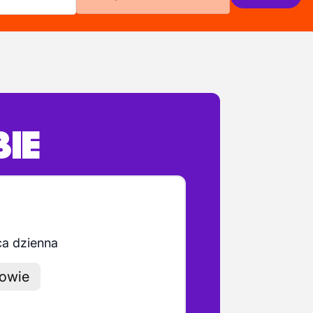
BIE
ca dzienna
dowie