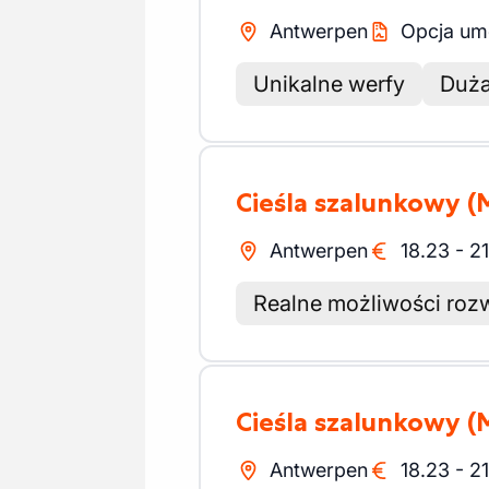
Antwerpen
Opcja um
Unikalne werfy
Duża
Cieśla szalunkowy
(
Antwerpen
18.23
-
2
Realne możliwości roz
Cieśla szalunkowy
(
Antwerpen
18.23
-
2