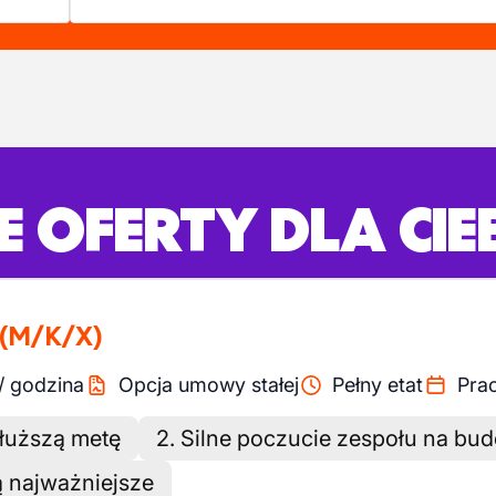
 OFERTY DLA CIE
(M/K/X)
/
godzina
Opcja umowy stałej
Pełny etat
Pra
dłuższą metę
2. Silne poczucie zespołu na bu
ą najważniejsze