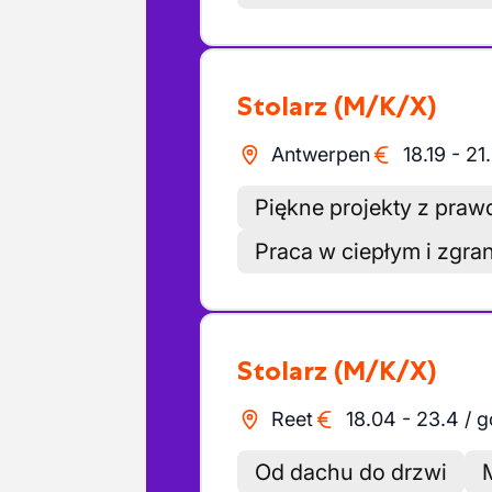
Stolarz
(M/K/X)
Antwerpen
18.19
-
21
Piękne projekty z pra
Praca w ciepłym i zgra
Stolarz
(M/K/X)
Reet
18.04
-
23.4
/
g
Od dachu do drzwi