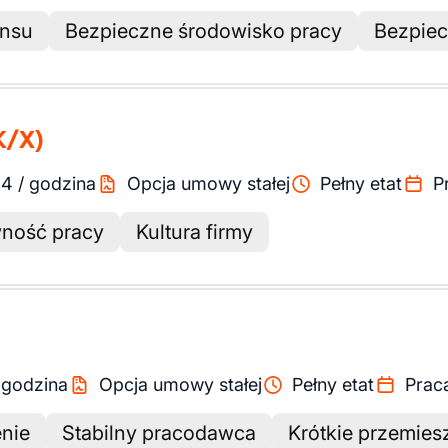
ansu
Bezpieczne środowisko pracy
Bezpiec
K/X)
94
/
godzina
Opcja umowy stałej
Pełny etat
P
ność pracy
Kultura firmy
/
godzina
Opcja umowy stałej
Pełny etat
Prac
nie
Stabilny pracodawca
Krótkie przemies