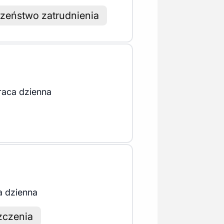
zeństwo zatrudnienia
raca dzienna
a dzienna
zczenia