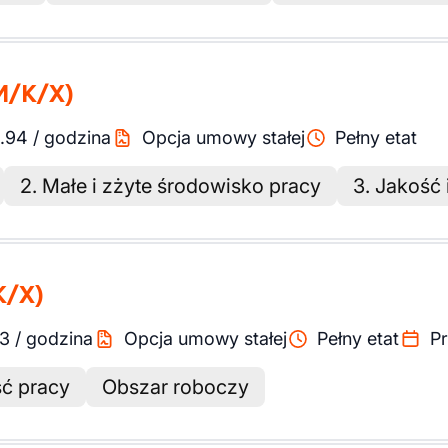
M/K/X)
1.94
/
godzina
Opcja umowy stałej
Pełny etat
2. Małe i zżyte środowisko pracy
3. Jakość 
K/X)
13
/
godzina
Opcja umowy stałej
Pełny etat
Pr
ść pracy
Obszar roboczy