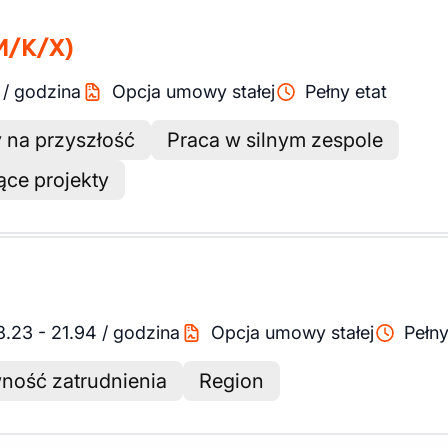
M/K/X)
/
godzina
Opcja umowy stałej
Pełny etat
 na przyszłość
Praca w silnym zespole
ce projekty
8.23
-
21.94
/
godzina
Opcja umowy stałej
Pełny
ność zatrudnienia
Region