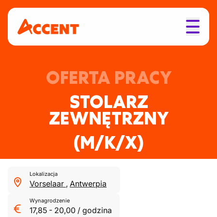
OFERTA PRACY
STOLARZ
ZEWNĘTRZNY
(M/K/X)
Lokalizacja
Vorselaar
,
Antwerpia
Wynagrodzenie
17,85
-
20,00
/
godzina