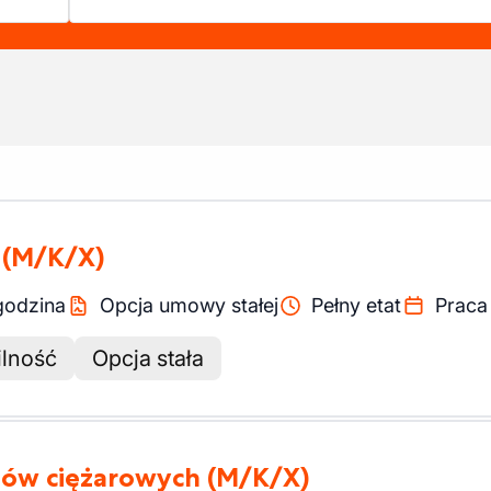
(M/K/X)
godzina
Opcja umowy stałej
Pełny etat
Praca
ilność
Opcja stała
dów ciężarowych
(M/K/X)