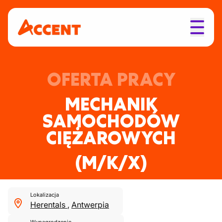
OFERTA PRACY
MECHANIK
SAMOCHODÓW
CIĘŻAROWYCH
(M/K/X)
Lokalizacja
Herentals
,
Antwerpia