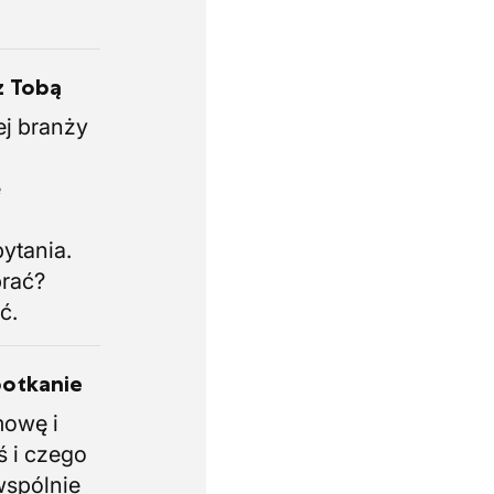
z Tobą
ej branży
.
e
i
ytania.
brać?
ć.
potkanie
mowę i
ś i czego
wspólnie