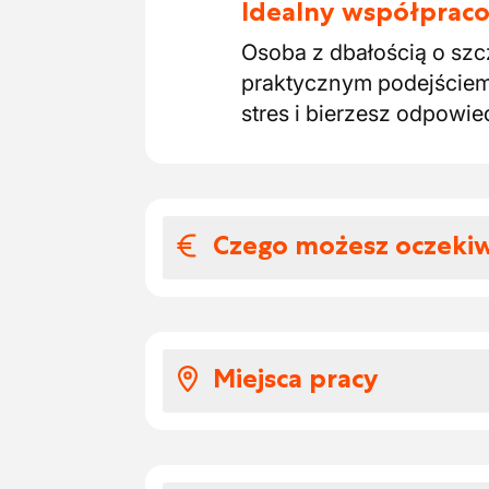
Idealny współpraco
Osoba z dbałością o szc
praktycznym podejściem
stres i bierzesz odpowi
Czego możesz oczeki
Wynagrodzenia i
Co otrzymasz jako Rang
Miejsca pracy
Płatne szkolenie od 
Początkowe wynagro
Pracujesz jako Rangeer
Po 6 miesiącach kon
Zeebrugge. Po ukończen
z dalszym wzrostem w