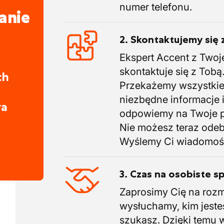
numer telefonu.
kcyjnych korzyści
anie
ów do pracy lub 100% zwrotu za
2. Skontaktujemy się 
Ekspert Accent z Twoj
ony mentora i trenera
skontaktuje się z Tobą
ch
 zróżnicowanej organizacji
Przekażemy wszystki
niezbędne informacje 
ra
odpowiemy na Twoje p
Nie możesz teraz ode
Wyślemy Ci wiadomoś
3. Czas na osobiste s
Zaprosimy Cię na roz
wysłuchamy, kim jeste
szukasz. Dzięki temu 