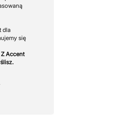
pasowaną
 dla
mujemy się
 Z Accent
ślisz.
.