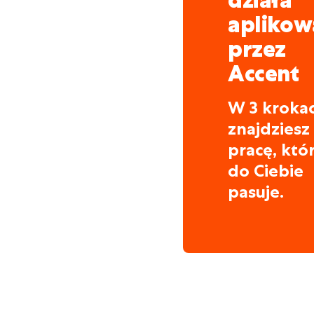
działa
Dodatkowych atra
aplikow
przez
Zwrot kosztów dojazd
transport publiczny
Accent
Dobre wsparcie ze str
W 3 kroka
Praca w inkluzywnej i
znajdziesz
pracę, któ
do Ciebie
pasuje.