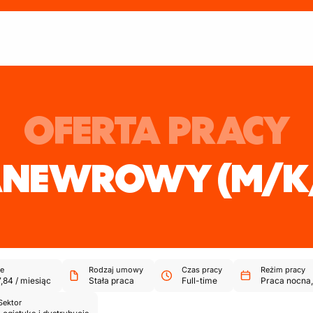
OFERTA PRACY
ANEWROWY
(M/K
e
Rodzaj umowy
Czas pracy
Reżim pracy
,84
/
miesiąc
Stała praca
Full-time
Praca nocna
Sektor