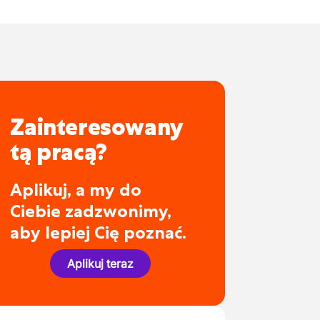
Zainteresowany
tą pracą?
Aplikuj, a my do
Ciebie zadzwonimy,
aby lepiej Cię poznać.
Aplikuj teraz