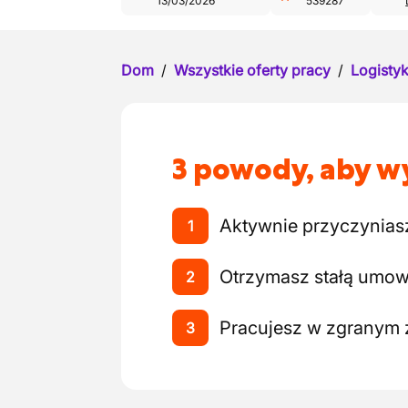
13/03/2026
539287
Dom
/
Wszystkie oferty pracy
/
Logistyk
3 powody, aby wy
Aktywnie przyczynias
1
Otrzymasz stałą umo
2
Pracujesz w zgranym 
3