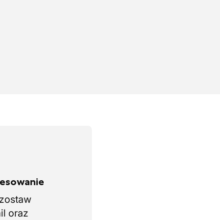
eresowanie
i zostaw
il oraz