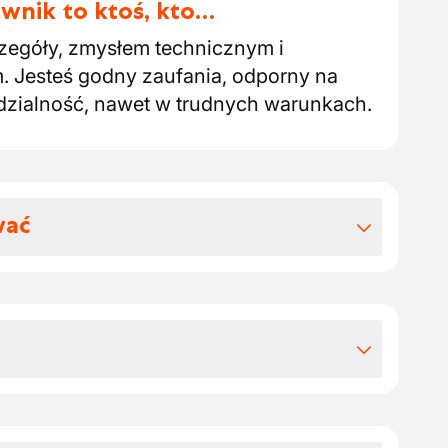
wnik to ktoś, kto…
zegóły, zmysłem technicznym i
. Jesteś godny zaufania, odporny na
edzialność, nawet w trudnych warunkach.
wać
 benefitów pozapłacowych
eerder/Senior Ground Operator:
1 czerwca w Gandawie
dzenie:
€ 2.518,12 brutto
der Spoorwegen w regionie Gandawy i
tynuowanego szkolenia:
€ 3.017,84 brutto,
iu szkolenia będziesz zatrudniony w
ynagrodzenia w zależności od stażu