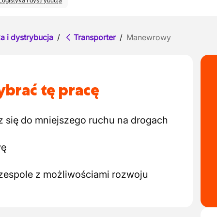
Logistyka i dystrybucja
a i dystrybucja
/
Transporter
/
Manewrowy
brać tę pracę
z się do mniejszego ruchu na drogach
wę
zespole z możliwościami rozwoju