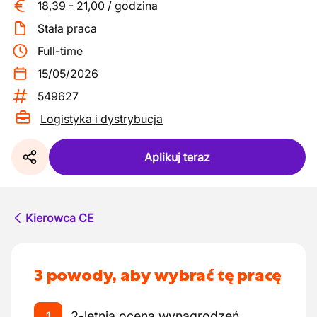
18,39
-
21,00
/
godzina
Stała praca
Full-time
15/05/2026
549627
Logistyka i dystrybucja
Aplikuj teraz
Kierowca CE
3 powody, aby wybrać tę pracę
2-letnia ocena wynagrodzeń
1