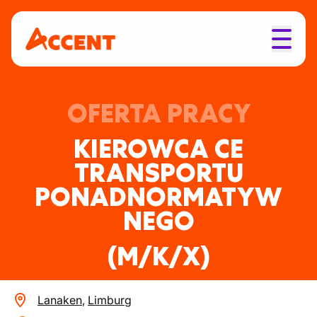
OFERTA PRACY
KIEROWCA CE
TRANSPORTU
PONADNORMATYW
NEGO
(M/K/X)
Lanaken
,
Limburg