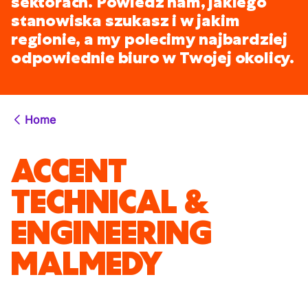
sektorach. Powiedz nam, jakiego
stanowiska szukasz i w jakim
regionie, a my polecimy najbardziej
odpowiednie biuro w Twojej okolicy.
Home
ACCENT
TECHNICAL &
ENGINEERING
MALMEDY