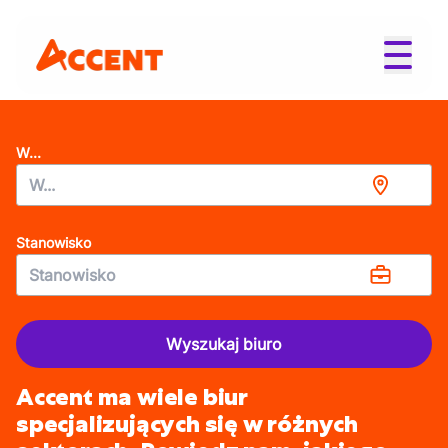
W...
Stanowisko
Wyszukaj biuro
Accent ma wiele biur
specjalizujących się w różnych