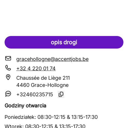
opis drogi
gracehollogne@accentjobs.be
+32 4 220 01 74
Chaussée de Liège 211
4460 Grace-Hollogne
+32460235715
Godziny otwarcia
Poniedziałek
:
08:30
-
12:15
&
13:15
-
17:30
Wtorek
:
08:30
-
12:15
&
13:15
-
17:30