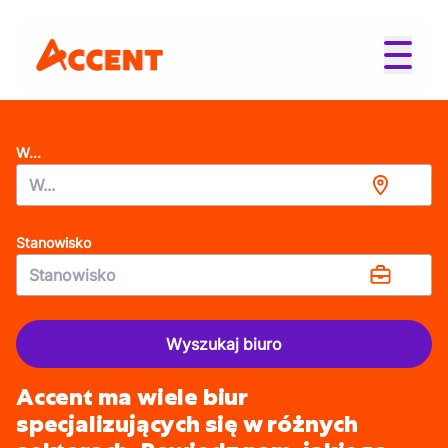
W...
Stanowisko
Wyszukaj biuro
Accent ma wiele biur
specjalizujących się w różnych