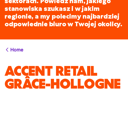
sektorach. Powiedz nam, jakiego
stanowiska szukasz i w jakim
regionie, a my polecimy najbardziej
odpowiednie biuro w Twojej okolicy.
Home
ACCENT RETAIL
GRÂCE-HOLLOGNE