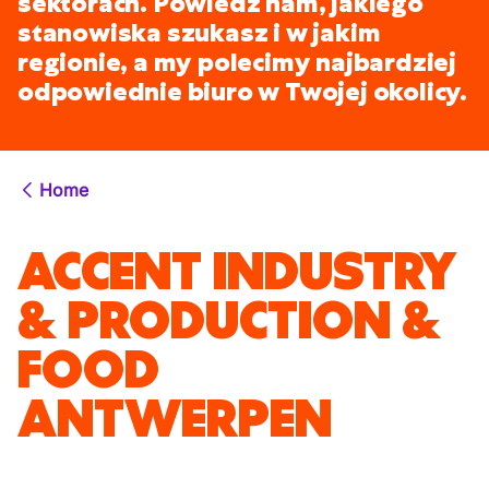
sektorach. Powiedz nam, jakiego
stanowiska szukasz i w jakim
regionie, a my polecimy najbardziej
odpowiednie biuro w Twojej okolicy.
Home
ACCENT INDUSTRY
& PRODUCTION &
FOOD
ANTWERPEN