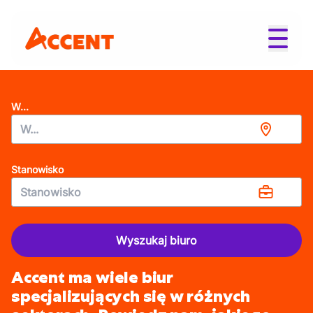
W...
Stanowisko
Wyszukaj biuro
Accent ma wiele biur
specjalizujących się w różnych