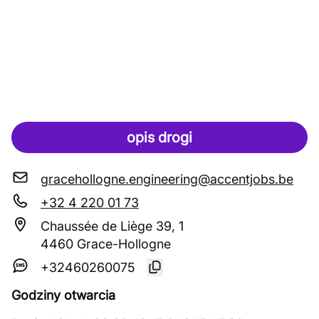
opis drogi
gracehollogne.engineering@accentjobs.be
+32 4 220 01 73
Chaussée de Liège 39, 1
4460 Grace-Hollogne
+32460260075
Godziny otwarcia