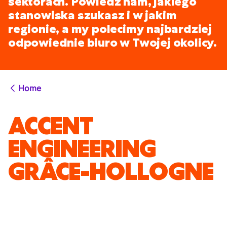
sektorach. Powiedz nam, jakiego
stanowiska szukasz i w jakim
regionie, a my polecimy najbardziej
odpowiednie biuro w Twojej okolicy.
Home
ACCENT
ENGINEERING
GRÂCE-HOLLOGNE