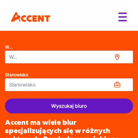
W...
Stanowisko
Wyszukaj biuro
Accent ma wiele biur
specjalizujących się w różnych