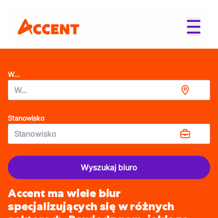
W...
Stanowisko
Wyszukaj biuro
Accent ma wiele biur
specjalizujących się w różnych