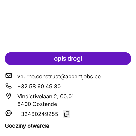
opis drogi
veurne.construct@accentjobs.be
+32 58 60 49 80
Vindictivelaan 2, 00.01
8400 Oostende
+32460249255
Godziny otwarcia