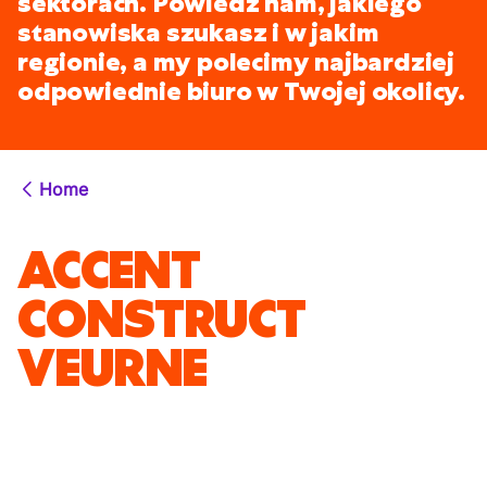
sektorach. Powiedz nam, jakiego
stanowiska szukasz i w jakim
regionie, a my polecimy najbardziej
odpowiednie biuro w Twojej okolicy.
Home
ACCENT
CONSTRUCT
VEURNE