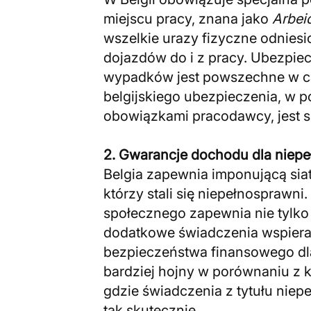
miejscu pracy, znana jako
Arbei
wszelkie urazy fizyczne odniesi
dojazdów do i z pracy. Ubezpie
wypadków jest powszechne w ca
belgijskiego ubezpieczenia, w p
obowiązkami pracodawcy, jest 
2. Gwarancje dochodu dla nie
Belgia zapewnia imponującą sia
którzy stali się niepełnosprawn
społecznego zapewnia nie tylko
dodatkowe świadczenia wspieraj
bezpieczeństwa finansowego dl
bardziej hojny w porównaniu z k
gdzie świadczenia z tytułu niep
tak skutecznie.