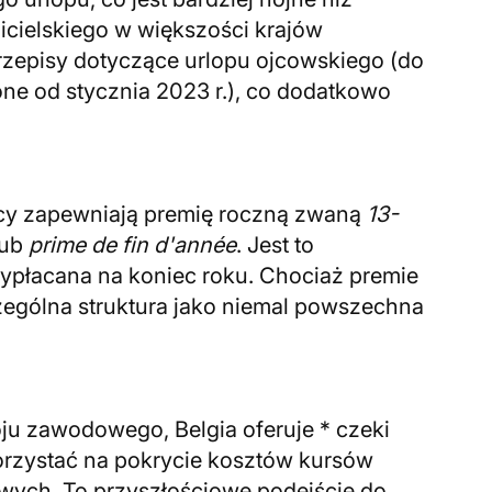
zicielskiego w większości krajów
przepisy dotyczące urlopu ojcowskiego (do
one od stycznia 2023 r.), co dodatkowo
cy zapewniają premię roczną zwaną
13-
ub
prime de fin d'année
. Jest to
ypłacana na koniec roku. Chociaż premie
zczególna struktura jako niemal powszechna
ju zawodowego, Belgia oferuje * czeki
orzystać na pokrycie kosztów kursów
wych. To przyszłościowe podejście do