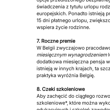
świadczenia z tytułu urlopu rod
europejskich. Ponadto istnieją 
15 dni płatnego urlopu, zwiększ
wspiera życie rodzinne.
7. Roczne premie
W Belgii zwyczajowo pracodaw
miesięcznym wynagrodzeniem
l
dodatkowa miesięczna pensja w
istnieją w innych krajach, ta s
praktyka wyróżnia Belgię.
8. Czeki szkoleniowe
Aby zachęcić do ciągłego rozwo
szkoleniowe*, które można wyk
edukacyjnych i szkoleń zawodo