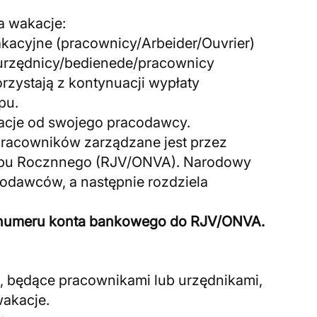
a wakacje:
acyjne (pracownicy/Arbeider/Ouvrier)
 urzędnicy/bedienede/pracownicy
orzystają z kontynuacji wypłaty
pu.
acje od swojego pracodawcy.
racowników zarządzane jest przez
opu Rocznnego (RJV/ONVA). Narodowy
codawców, a następnie rozdziela
e numeru konta bankowego do RJV/ONVA.
, będące pracownikami lub urzędnikami,
wakacje.