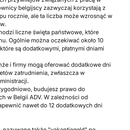
ownicy belgijscy zazwyczaj korzystają z
opu rocznie, ale ta liczba może wzrosnąć w
ów.
hodzi liczne święta państwowe, które
ionu. Ogólnie można oczekiwać około 10
 które są dodatkowymi, płatnymi dniami
nże i firmy mogą oferować dodatkowe dni
etów zatrudnienia, zwłaszcza w
inistracji.
n tygodniowo, budujesz prawo do
h w Belgii ADV. W zależności od
apewnić nawet do 12 dodatkowych dni
", nazywane także "vakantiegeld" po