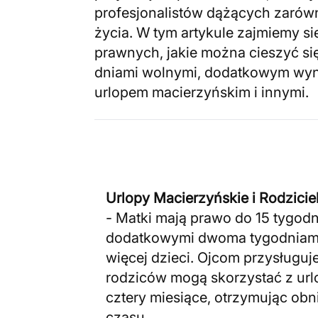
profesjonalistów dążących zarówno
życia. W tym artykule zajmiemy s
prawnych, jakie można cieszyć si
dniami wolnymi, dodatkowym wyn
urlopem macierzyńskim i innymi.
Urlopy Macierzyńskie i Rodzicie
- Matki mają prawo do 15 tygodn
dodatkowymi dwoma tygodniami 
więcej dzieci. Ojcom przysługuj
rodziców mogą skorzystać z url
cztery miesiące, otrzymując ob
czasu.