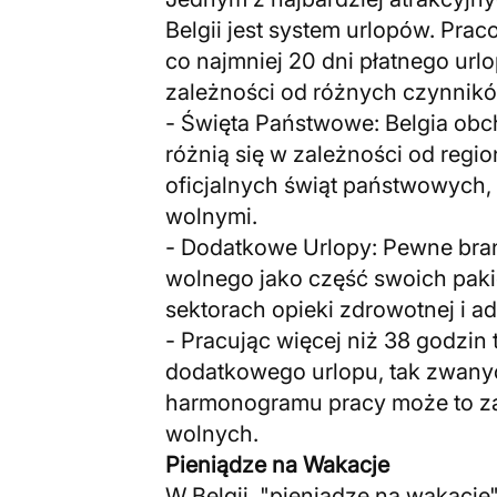
Belgii jest system urlopów. Prac
co najmniej 20 dni płatnego url
zależności od różnych czynnik
- Święta Państwowe: Belgia obc
różnią się w zależności od reg
oficjalnych świąt państwowych,
wolnymi.
- Dodatkowe Urlopy: Pewne bra
wolnego jako część swoich paki
sektorach opieki zdrowotnej i adm
- Pracując więcej niż 38 godzi
dodatkowego urlopu, tak zwanyc
harmonogramu pracy może to z
wolnych.
Pieniądze na Wakacje
W Belgii, "pieniądze na wakacje