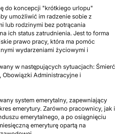
się do koncepcji "krótkiego urlopu"
y umożliwić im radzenie sobie z
i lub rodzinymi bez potrącania
 ich status zatrudnienia. Jest to forma
jskie prawo pracy, która ma pomóc
nymi wydarzeniami życiowymi i
nawany w następujących sytuacjach: Śmierć
, Obowiązki Administracyjne i
owany system emerytalny, zapewniający
res emerytury. Zarówno pracownicy, jak i
nduszu emerytalnego, a po osiągnięciu
iesięczną emeryturę opartą na
y zawodowej.