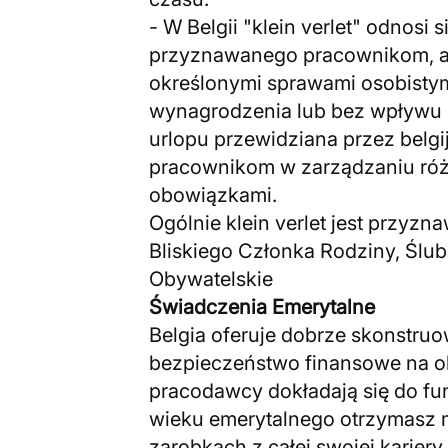
- W Belgii "klein verlet" odnosi 
przyznawanego pracownikom, ab
określonymi sprawami osobistym
wynagrodzenia lub bez wpływu na
urlopu przewidziana przez belgi
pracownikom w zarządzaniu róż
obowiązkami.
Ogólnie klein verlet jest przyz
Bliskiego Członka Rodziny, Ślub
Obywatelskie
Świadczenia Emerytalne
Belgia oferuje dobrze skonstru
bezpieczeństwo finansowe na ok
pracodawcy dokładają się do fu
wieku emerytalnego otrzymasz m
zarobkach z całej swojej karier