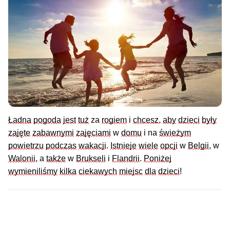
Ładna
pogoda
jest
tuż
 za 
rogiem
 i 
chcesz
, 
aby
dzieci
były
zajęte
zabawnymi
zajęciami
 w 
domu
 i na 
świeżym
powietrzu
podczas
wakacji
. 
Istnieje
wiele
opcji
 w 
Belgii
, w 
Walonii
, a 
także
 w 
Brukseli
 i 
Flandrii
. 
Poniżej
wymieniliśmy
kilka
ciekawych
miejsc
dla
dzieci
!