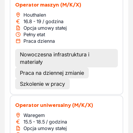
Operator maszyn
(M/K/X)
Houthalen
16.8
-
19
/
godzina
Opcja umowy stałej
Pełny etat
Praca dzienna
Nowoczesna infrastruktura i
materiały
Praca na dziennej zmianie
Szkolenie w pracy
Operator uniwersalny
(M/K/X)
Waregem
15.5
-
18.5
/
godzina
Opcja umowy stałej