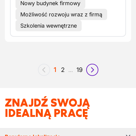
Nowy budynek firmowy
Możliwość rozwoju wraz z firmą
Szkolenia wewnętrzne
1
2
...
19
poprzedni
następny
ZNAJDŹ SWOJĄ
IDEALNĄ PRACĘ