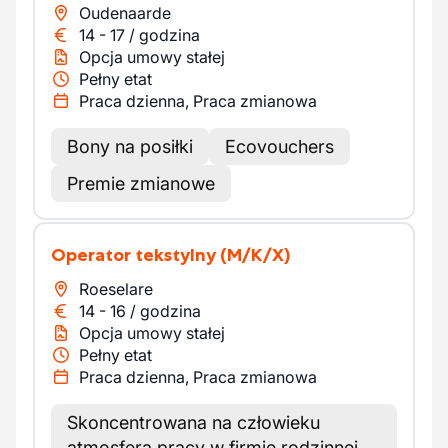
Oudenaarde
14
-
17
/
godzina
Opcja umowy stałej
Pełny etat
Praca dzienna, Praca zmianowa
Bony na posiłki
Ecovouchers
Premie zmianowe
Operator tekstylny
(M/K/X)
Roeselare
14
-
16
/
godzina
Opcja umowy stałej
Pełny etat
Praca dzienna, Praca zmianowa
Skoncentrowana na człowieku
atmosfera pracy w firmie rodzinnej