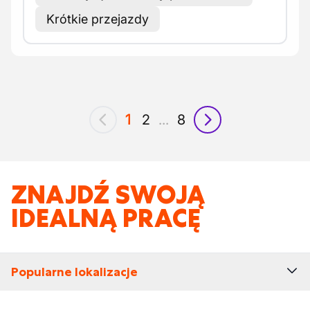
Krótkie przejazdy
1
2
...
8
poprzedni
następny
ZNAJDŹ SWOJĄ
IDEALNĄ PRACĘ
Popularne lokalizacje