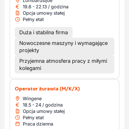
Lombardsijde
19.6
-
22.13
/
godzina
Opcja umowy stałej
Pełny etat
Duża i stabilna firma
Nowoczesne maszyny i wymagające
projekty
Przyjemna atmosfera pracy z miłymi
kolegami
Operator żurawia
(M/K/X)
Wingene
18.5
-
24
/
godzina
Opcja umowy stałej
Pełny etat
Praca dzienna