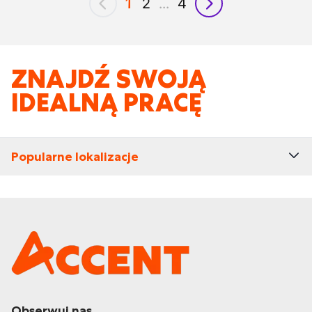
1
2
...
4
poprzedni
następny
ZNAJDŹ SWOJĄ
IDEALNĄ PRACĘ
Popularne lokalizacje
Obserwuj nas