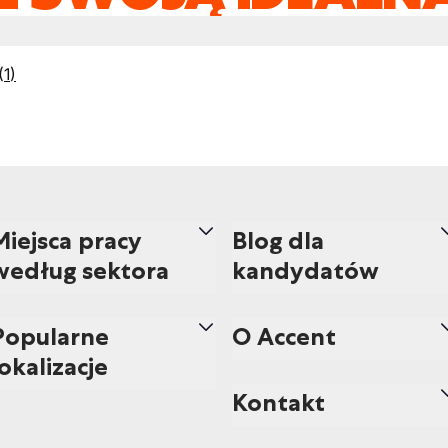
(
1
)
Miejsca pracy
Blog dla
według sektora
kandydatów
Popularne
O Accent
lokalizacje
Kontakt