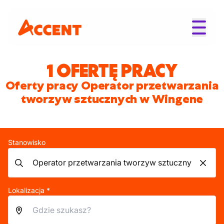
1 OFERTĘ PRACY
Oferty pracy Operator przetwarzania
tworzyw sztucznych w Wingene
Stanowisko
Lokalizacja *