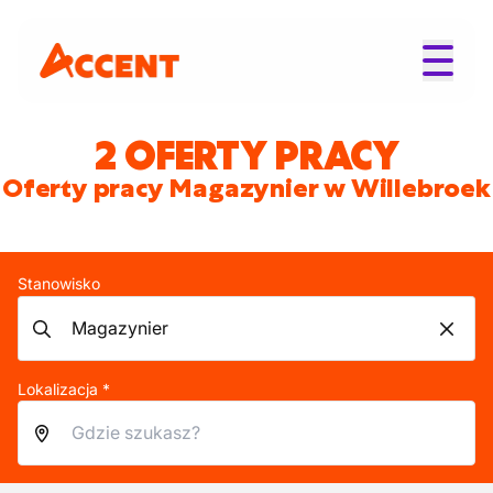
2 OFERTY PRACY
Oferty pracy Magazynier w Willebroek
Stanowisko
Lokalizacja *