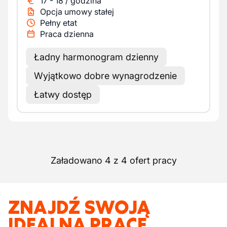
17
-
18
/
godzina
Opcja umowy stałej
Pełny etat
Praca dzienna
Ładny harmonogram dzienny
Wyjątkowo dobre wynagrodzenie
Łatwy dostęp
Załadowano 4 z 4 ofert pracy
ZNAJDŹ SWOJĄ
IDEALNĄ PRACĘ