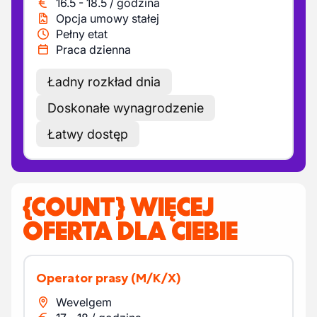
16.5
-
18.5
/
godzina
Opcja umowy stałej
Pełny etat
Praca dzienna
Ładny rozkład dnia
Doskonałe wynagrodzenie
Łatwy dostęp
{COUNT} WIĘCEJ
OFERTA DLA CIEBIE
Operator prasy
(M/K/X)
Wevelgem