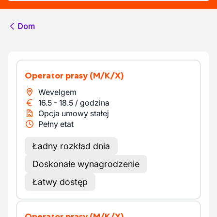
Dom
Operator prasy
(M/K/X)
Wevelgem
16.5
-
18.5
/
godzina
Opcja umowy stałej
Pełny etat
Ładny rozkład dnia
Doskonałe wynagrodzenie
Łatwy dostęp
Operator prasy
(M/K/X)