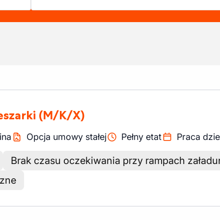
eszarki
(M/K/X)
ina
Opcja umowy stałej
Pełny etat
Praca dzi
Brak czasu oczekiwania przy rampach załad
czne