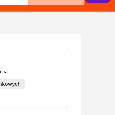
enna
unkowych