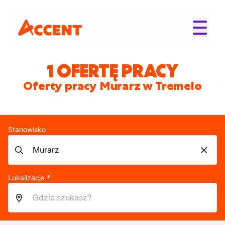
1 OFERTĘ PRACY
Oferty pracy Murarz w Tremelo
Stanowisko
Lokalizacja *