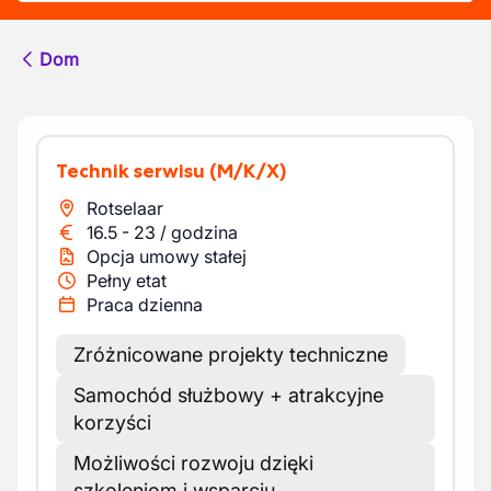
Dom
Technik serwisu
(M/K/X)
Rotselaar
16.5
-
23
/
godzina
Opcja umowy stałej
Pełny etat
Praca dzienna
Zróżnicowane projekty techniczne
Samochód służbowy + atrakcyjne
korzyści
Możliwości rozwoju dzięki
szkoleniom i wsparciu