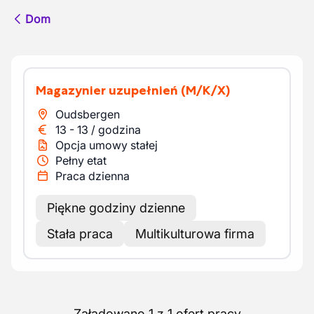
Dom
Magazynier uzupełnień
(M/K/X)
Oudsbergen
13
-
13
/
godzina
Opcja umowy stałej
Pełny etat
Praca dzienna
Piękne godziny dzienne
Stała praca
Multikulturowa firma
Załadowano 1 z 1 ofert pracy