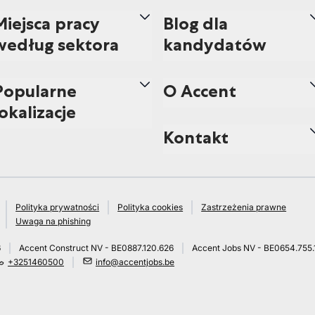
Miejsca pracy
Blog dla
według sektora
kandydatów
Popularne
O Accent
lokalizacje
Kontakt
Polityka prywatności
Polityka cookies
Zastrzeżenia prawne
Uwaga na phishing
6
Accent Construct NV - BE0887.120.626
Accent Jobs NV - BE0654.755.
+3251460500
info@accentjobs.be