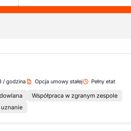
3
/
godzina
Opcja umowy stałej
Pełny etat
budowlana
Współpraca w zgranym zespole
 uznanie