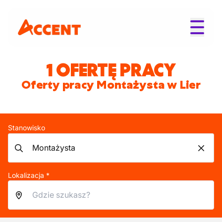
1 OFERTĘ PRACY
Oferty pracy Montażysta w Lier
Stanowisko
Lokalizacja *