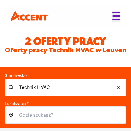
2 OFERTY PRACY
Oferty pracy Technik HVAC w Leuven
Stanowisko
Lokalizacja *