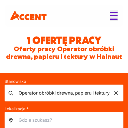
1 OFERTĘ PRACY
Oferty pracy Operator obróbki
drewna, papieru i tektury w Hainaut
Stanowisko
Lokalizacja *